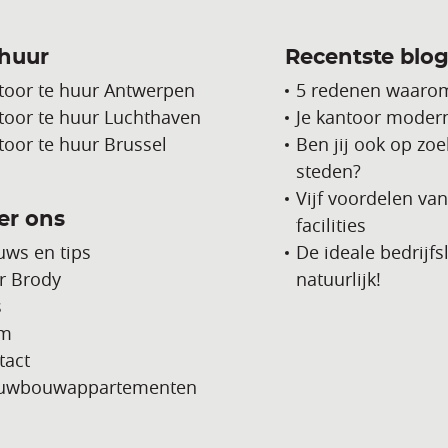
 huur
Recentste blog
toor te huur Antwerpen
5 redenen waarom
toor te huur Luchthaven
Je kantoor modern
toor te huur Brussel
Ben jij ook op zo
steden?
Vijf voordelen va
er ons
facilities
uws en tips
De ideale bedrijf
r Brody
natuurlijk!
s
am
tact
uwbouwappartementen