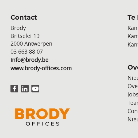
Contact
Te
Brody
Kan
Britselei 19
Kan
2000 Antwerpen
Kan
03 663 88 07
info@brody.be
www.brody-offices.com
Ov
Nie
Ove
Job
Te
Con
Nie