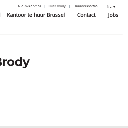
Nieuws en tips
Over brody
Huurdersportaal
NL
Kantoor te huur Brussel
Contact
Jobs
Brody